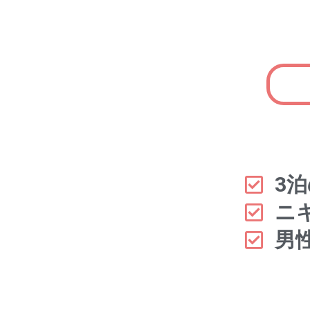
3
ニ
男